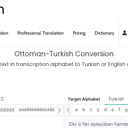
m
ation
Professional Translation
Pricing
Dictionary
Ottoman-Turkish Conversion
ext in transcription alphabet to Turkish or English
LC
Turkish
Target Alphabet
ḍḏḍḏḑ
eeėēĕèéêëѐέёệἑɛϵεԑɜɝеәэзəɚę
a
b
c
f
ç
ggĝğġģɠ
d
e
f
ğ
g
Zikr ü fikr eyleyüben hamdel