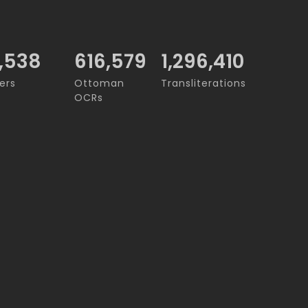
,538
716,028
1,296,410
ers
Ottoman
Transliterations
OCRs