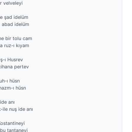
r velveleyi

e şad idelüm

 abad idelüm

e bir tolu cam

 ruz-ı kıyam

ş-ı Husrev

ihana pertev

uh-ı hüsn

 nazm-ı hüsn

ide anı

le nuş ide anı

ostantineyi

bu tantaneyi
