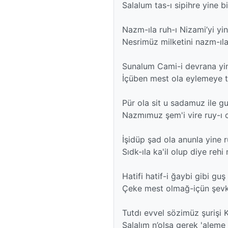
Salalum tas-ı sipihre yine bi
Nazm-ıla ruh-ı Nizami’yi yin
Nesrimüz milketini nazm-ıla
Sunalum Cami-i devrana yin
İçüben mest ola eylemeye ta
Pür ola sit u sadamuz ile gu
Nazmımuz şem'i vire ruy-ı c
İşidüp şad ola anunla yine r
Sıdk-ıla ka'il olup diye rehi
Hatifi hatif-i ğaybi gibi guş 
Çeke mest olmağ-içün şevk-i
Tutdı evvel sözimüz şurişi K
Salalım n’olsa gerek 'aleme 