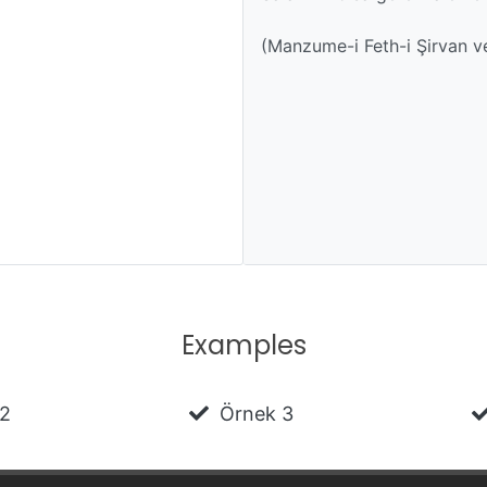
(Manzume-i Feth-i Şirvan v
Examples
 2
Örnek 3