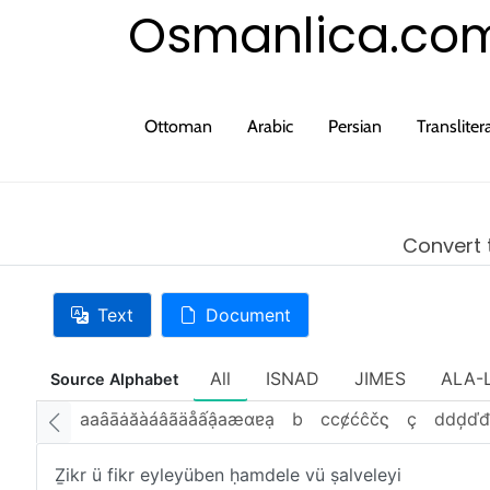
Osmanlica.co
Ottoman
Arabic
Persian
Transliter
Convert t
Text
Document
All
ISNAD
JIMES
ALA-
Source Alphabet
aaȃāȧăàáâãäåấậаæɑɐạ
b
ccȼćĉčϛ
ç
ddḑďđ