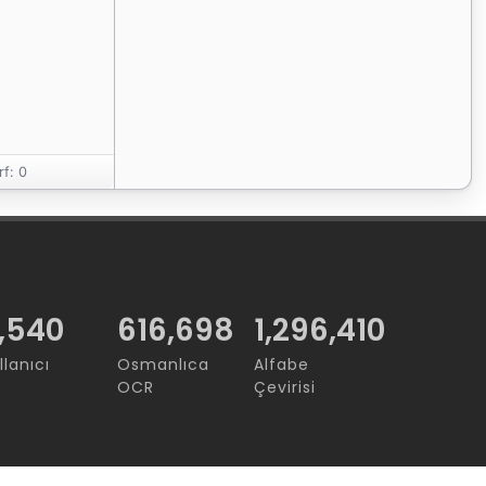
rf: 0
,540
736,059
1,296,410
llanıcı
Osmanlıca
Alfabe
OCR
Çevirisi