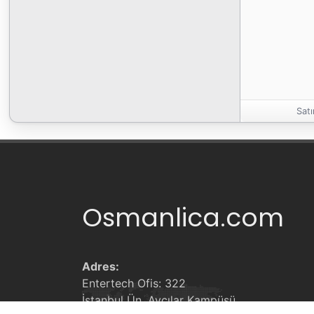
Satı
828x1328, 110DPI
Osmanlica.com
Adres:
Entertech Ofis: 322
İstanbul Ün. Avcılar Kampüsü