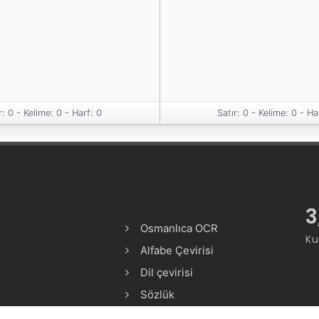
r: 0 -
Kelime: 0 -
Harf: 0
Satır: 0 -
Kelime: 0 -
Ha
3
Osmanlıca OCR
Ku
Alfabe Çevirisi
Dil çevirisi
Sözlük
Alfabe Aktarımı