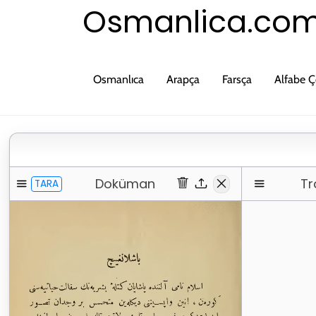
Osmanlica.co
Osmanlıca
Arapça
Farsça
Alfabe Çe
Doküman
Tr
TARA