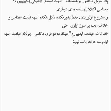
پك خوش دكلدر۔ بوندهساده ”اللهك احسان ایتدیكی یمكییهییورم" 
معناسی اكلاشیلهبیلسه یدی دوغری 
و مشروع اولوردی۔ فقط یدیرمكده دكل یمكده اللهه نیابت معناسز و 
خلاف ادب بر سوز اولور۔ حتی 
"الله نامنه عبادت ایدییورم“ دیمك ده دوغری دكلدر۔ چونكه عبادت اللهه 
اولورسه ده الله نامنه نیابة 