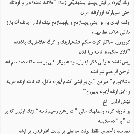
اونك ایچون بر ایش یاپمق ایستهدیكی زمان ”فلانك نامنه" دیر و اوذاتك 
اسمنی سویلركه اوواونك امری 
اولمسه ایدی بن بو ایشی یاپمازدم و یاپهمازدم دیمك اولور۔ بونك اك بارز 
مثالنی محاكم نظامیهده 
كورورز۔ حاكلر كرك حكم شفاهیلرینك و كرك اعلاملرینك باشنده 
”فلان حكمدار نامنه ویا فلان 
ریس نامنه" عنواننی ذكر ایدرلر۔ ایشته بونلر كبی بر مسلمانك ده "بسم الله 
الرحمن الرحیم شو ایشه 
باشلایورم“ دیركن ”بن بو ایشی كندم ایچون دكل، الله نامنه اونك امریله 
و انجق اونك ایچون یاپیورم“ 
دیمش اولور۔ الخ۔۔۔ 
بو تاویله كوره بسملهنك مالی ”الله رحمن رحیم نامنه“ دیمك اولیور كه بو 
ده ”با“ ده ملابسه 
معناسنه راجعدر۔ فقط بونك حاصلی بر نیابت اعترافیدر۔ بر ایشه 