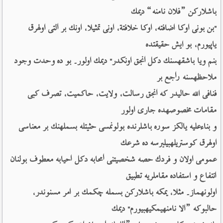
باشلاركن ”فلان نامنه“ دیمك 
"بن بونی اوكا اضافته، اوكا خلافتة، اونی تمثیلا، اونك بر التی اولهرق 
یاپیورم، بو ایش حقیقتده 
بنم ویا باشقهسنك دكل انجق اونكدر" دیمك اولور۔ بو ده وحدت وجود 
ملاحظهسنه راجع بر 
فنافی الله حالیدر كه انجق رسالت، ولایت، حاكمیت، تصرف كبی 
مقامات مخصوصهده جاری اولور 
و بناءعلیه یالكز سوره باشلرنده بولونمسی حثیتله بسملهنك بر معناسی 
اولهرق كوستریلهبیلیرسه ده شرعك 
عمومی اولان و فردك حصه شخصیتنی امحابه دكل احیابه معطوف بولنان 
انتفاع و استفاده مقاملریه تطبیق 
اولونهماز۔ مثلا، یمكه باشلاركن بسمله چكمك بر امر مسنوندر، 
حالبوكه ”الا نامنهیمكیهبیورم" دیمك 